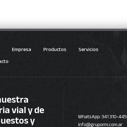
Empresa
Productos
Servicios
acto
nuestra
a vial y de
puestos y
WhatsApp: 341 310-445
info@gruporm.com.ar