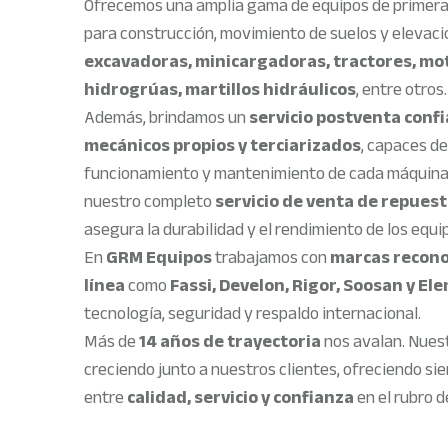
Ofrecemos una amplia gama de equipos de primera 
para construcción, movimiento de suelos y elevaci
excavadoras, minicargadoras, tractores, mo
hidrogrúas, martillos hidráulicos
, entre otros.
Además, brindamos un
servicio postventa confi
mecánicos propios y terciarizados
, capaces de
funcionamiento y mantenimiento de cada máquina
nuestro completo
servicio de venta de repuest
asegura la durabilidad y el rendimiento de los equip
En
GRM Equipos
trabajamos con
marcas recono
línea
como
Fassi, Develon, Rigor, Soosan y El
tecnología, seguridad y respaldo internacional.
Más de
14 años de trayectoria
nos avalan. Nuest
creciendo junto a nuestros clientes, ofreciendo sie
entre
calidad, servicio y confianza
en el rubro 