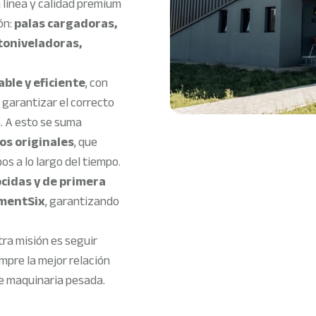
línea y calidad premium
ón:
palas cargadoras,
toniveladoras,
able y eficiente
, con
 garantizar el correcto
. A esto se suma
os originales
, que
os a lo largo del tiempo.
cidas y de primera
ementSix
, garantizando
ra misión es seguir
mpre la mejor relación
de maquinaria pesada.