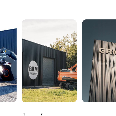
7
1
2
7