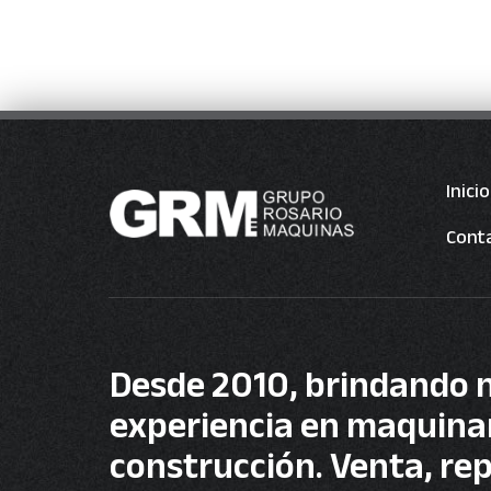
3
4
5
6
7
1
Inicio
Cont
Desde 2010, brindando 
experiencia en maquinari
construcción. Venta, re